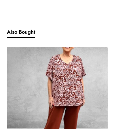
luchtige, eigentijdse uitstraling.
De kraag en de opgestikte zakken aan de voorzijde versterken het
casual-chique karakter, terwijl de zijsplitten zorgen voor extra
bewegingsvrijheid en een mooie valling.
Also Bought
Gemaakt van 100% katoen – comfortabel, ademend en
perfect voor het tussenseizoen.
Een veelzijdig jasje of vestje dat moeiteloos combineert
met zowel een broek als een jurk.
Details:
* Kleur: Blauw gemêleerd
* Model: Kort jasje/vestje, A-lijn
* Sluiting: 2 Wegritssluiting (loopt niet helemaal door tot
onder)
* Mouwen: Aangeknipte 7/8e mouwen
* Halslijn: Kraag