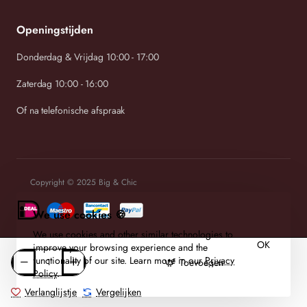
Openingstijden
Donderdag & Vrijdag 10:00 - 17:00
Zaterdag 10:00 - 16:00
Of na telefonische afspraak
Copyright © 2025 Big & Chic
We use cookies 🍪
We use cookies and other similar technologies to
OK
improve your browsing experience and the
functionality of our site. Learn more in our
Privacy
Toevoegen
Policy
.
Verlanglijstje
Vergelijken