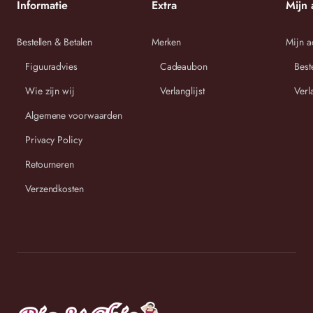
Informatie
Extra
Mijn 
afmetingen en vergelijk deze dan met onze maattabel.
Bestellen & Betalen
Merken
Mijn a
Lengte
Oksel tot
Heupomtre
Maat:
Figuuradvies
Cadeaubon
Best
in cm:
oksel in cm:
k in cm:
Wie zijn wij
Verlanglijst
Verl
One Size
53/61c
107cm
114cm
(48 t/m 56)
m
Algemene voorwaarden
Privacy Policy
Retourneren
Verzendkosten
Wij streven ernaar om binnen 2-3 werkdagen uw bestelling
te versturen.