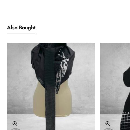
Uniek. Handgemaakt. Vol karakter.
De perfecte finishing touch voor jouw look.
Also Bought
Details:
* Echt handwerk, geen enkele sjaal is hetzelfde
* Past overal bij
* Heerlijk om te dragen
* Mooi en extra leopard inzet stuk
Materiaal:
95% Katoen, 5% elastan
Let op dat elk materiaal z'n eigen eigenschappen heeft.