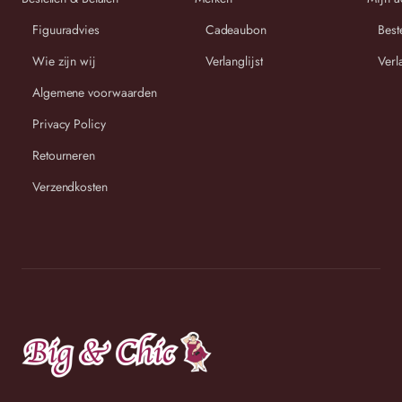
Figuuradvies
Cadeaubon
Best
Wij streven ernaar om binnen 2-3 werkdagen uw bestelling
Wie zijn wij
Verlanglijst
Verl
te versturen.
Algemene voorwaarden
Privacy Policy
Retourneren
Verzendkosten