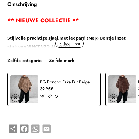
Omschrijving
** NIEUWE COLLECTIE **
Stijlvolle prachtige sjaal met leopard (Nep) Bontje inzet
stuk van
VINCENZO ALLOCCA
Zelfde categorie
Zelfde merk
Ontdek de unieke charme van deze handgemaakte
driehoekige sjaal van Vincenzo Allocca.
Elk exemplaar is zorgvuldig samengesteld uit een mix van
BG Poncho Fake Fur Beige
verschillende stoffen, waardoor geen twee sjaals hetzelfde
39,95€
zijn – jij draagt dus altijd een écht uniek item.
Deze sjaal geeft elke outfit een stijlvolle twist: draag hem
nonchalant over een trui, elegant bij een jurk, of speels bij
een tuniek of blouse.
Share
Facebook
WhatsApp
Email
Comfortabel, kunstzinnig en met oog voor detail – precies
wat je verwacht van Vincenzo Allocca.