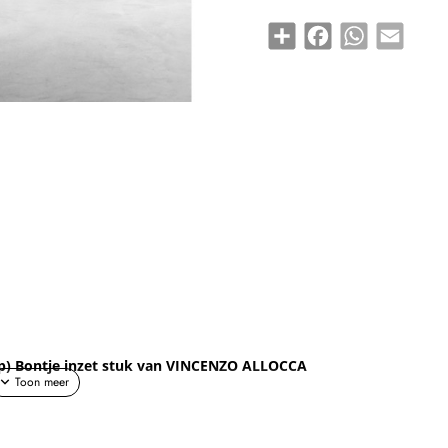
Share
Facebook
WhatsApp
Email
ep) Bontje inzet stuk van
VINCENZO ALLOCCA
sjaal van Vincenzo Allocca.
hillende stoffen, waardoor geen twee sjaals hetzelfde zijn – jij dr