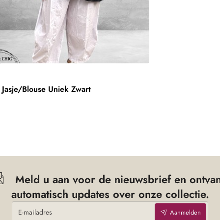
Frenzi Jasje/Blouse Uniek Zwart
€
afmetingen in onderstaande maattabel.
estel dan de passende maat.
etingen en vergelijk deze dan met onze maattabel.
Breedte tot in de punt
60 cm
Meld u aan voor de nieuwsbrief en ontva
automatisch updates over onze collectie.
E-
Aanmelden
mailadres