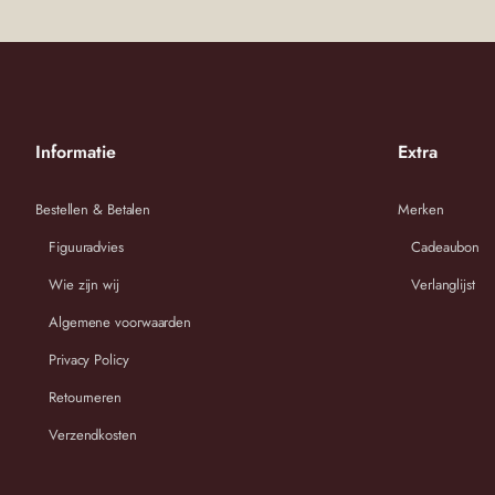
Wij streven ernaar om binnen 2-3 werkdagen uw bestelling te v
Informatie
Extra
Bestellen & Betalen
Merken
Figuuradvies
Cadeaubon
Wie zijn wij
Verlanglijst
Algemene voorwaarden
Privacy Policy
Retourneren
Verzendkosten