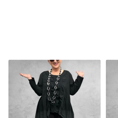
dus altijd een écht uniek item.
Deze sjaal geeft elke outfit een stijlvolle twist: draag hem nonc
blouse.
Comfortabel, kunstzinnig en met oog voor detail – precies wat
Uniek. Handgemaakt. Vol karakter.
De perfecte finishing touch voor jouw look.
Details:
* Echt handwerk, geen enkele sjaal is hetzelfde
* Past overal bij
* Heerlijk om te dragen
* Mooi en extra wit/zwart inzet stuk
Materiaal: