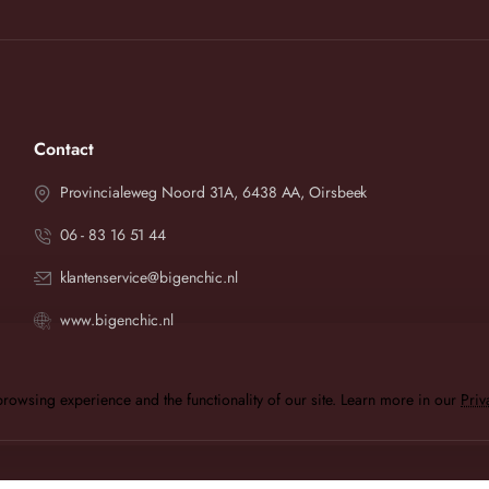
Contact
Provincialeweg Noord 31A, 6438 AA, Oirsbeek
06 - 83 16 51 44
klantenservice@bigenchic.nl
www.bigenchic.nl
rowsing experience and the functionality of our site. Learn more in our
Priv