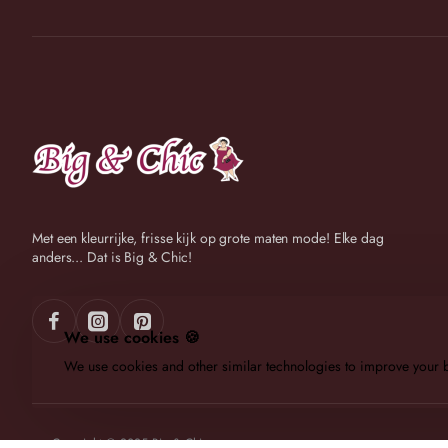
Met een kleurrijke, frisse kijk op grote maten mode! Elke dag
anders... Dat is Big & Chic!
We use cookies 🍪
We use cookies and other similar technologies to improve your b
Copyright © 2025 Big & Chic