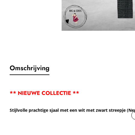
Omschrijving
** NIEUWE COLLECTIE **
Stijlvolle prachtige sjaal met een wit met zwart streepje (N
Ontdek de unieke charme van deze handgemaakte driehoekige 
Elk exemplaar is zorgvuldig samengesteld uit een mix van versc