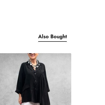
halant over een trui, elegant bij een jurk, of speels bij een tuniek o
 je verwacht van Vincenzo Allocca.
Also Bought