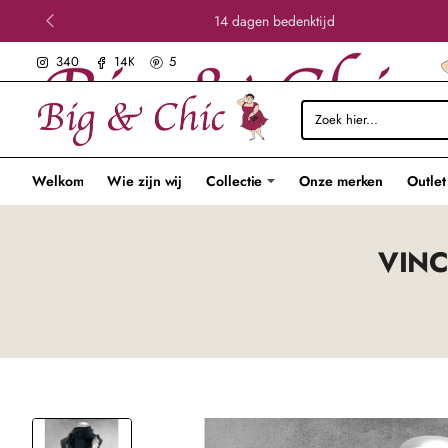
14 dagen bedenktijd
340
14K
5
Zoek
hier...
Welkom
Wie zijn wij
Collectie
Onze merken
Outlet
VINC