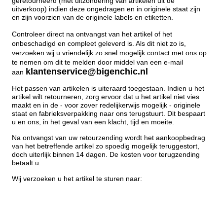
geretourneerd (met uitzondering van artikelen uit de
uitverkoop) indien deze ongedragen en in originele staat zijn
en zijn voorzien van de originele labels en etiketten.
Controleer direct na ontvangst van het artikel of het
onbeschadigd en compleet geleverd is. Als dit niet zo is,
verzoeken wij u vriendelijk zo snel mogelijk contact met ons op
te nemen om dit te melden door middel van een e-mail
klantenservice
@bigenchic.nl
aan
Het passen van artikelen is uiteraard toegestaan. Indien u het
artikel wilt retourneren, zorg ervoor dat u het artikel niet vies
maakt en in de - voor zover redelijkerwijs mogelijk - originele
staat en fabrieksverpakking naar ons terugstuurt. Dit bespaart
u en ons, in het geval van een klacht, tijd en moeite.
Na ontvangst van uw retourzending wordt het aankoopbedrag
van het betreffende artikel zo spoedig mogelijk teruggestort,
doch uiterlijk binnen 14 dagen. De kosten voor terugzending
betaalt u.
Wij verzoeken u het artikel te sturen naar: