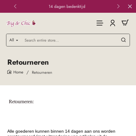
14 dagen bedenktijd
All
Search
entire
store...
Retourneren
Retourneren
home
Retourneren:
Alle goederen kunnen binnen 14 dagen aan ons worden