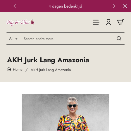
14 dagen bedenktijd
All
Search
entire
store...
AKH Jurk Lang Amazonia
AKH Jurk Lang Amazonia
home