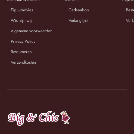
Figuuradvies
Cadeaubon
Best
Wie zijn wij
Verlanglijst
Verl
Algemene voorwaarden
Wij streven ernaar om binnen 2-3 werkdagen uw bestelling
Privacy Policy
te versturen.
Retourneren
Verzendkosten