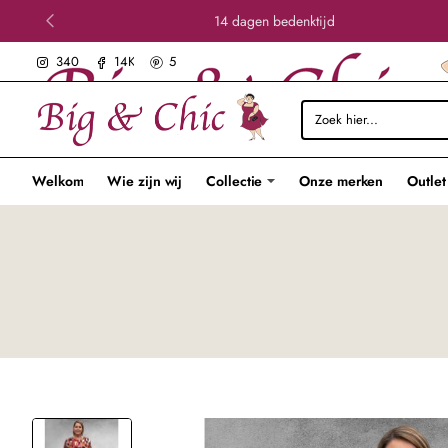
14 dagen bedenktijd
340
14K
5
Zoek
hier...
Welkom
Wie zijn wij
Collectie
Onze merken
Outlet