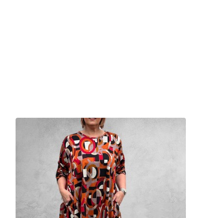
* Loopsplit aan de achterkant
* Elastische band
Materiaal:
* 95% Viscose
* 5% Elasthan
Opgelet Dames!
Wij meten handmatig ieder kledingstuk, per maat op en vermelden de 
Voorkom teleurstelling en retouren....controleer deze afmetingen en b
TIP
: meet een goed passend kledingstuk van uzelf na, noteer deze afm
Maten
Lengte in cm
Taille omtrek on
3 (42/44)
103cm
72/100cm
5 (44/46)
103cm
76/115cm
7 (48/50)
106cm
84/126cm