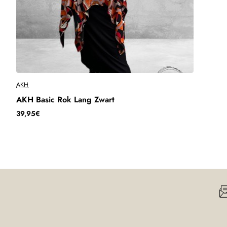
9 (52/54)
106cm
94/136cm
Wij streven ernaar om binnen 2-3 werkdagen uw bestelling te v
AKH
AKH Basic Rok Lang Zwart
39,95€