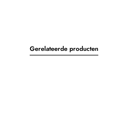
Gerelateerde producten
afmetingen in onderstaande maattabel.
estel dan de passende maat.
etingen en vergelijk deze dan met onze maattabel.
gerekt/gerekt in cm
Heupomtrek in cm
cm
cm
124/128cm