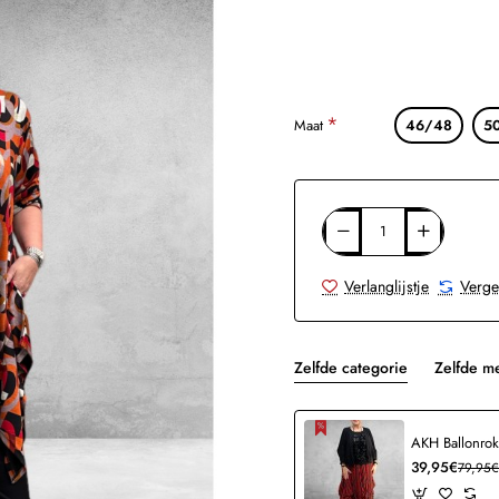
Maat
46/48
5
Verlanglijstje
Verge
Zelfde categorie
Zelfde m
39,95€
79,95€