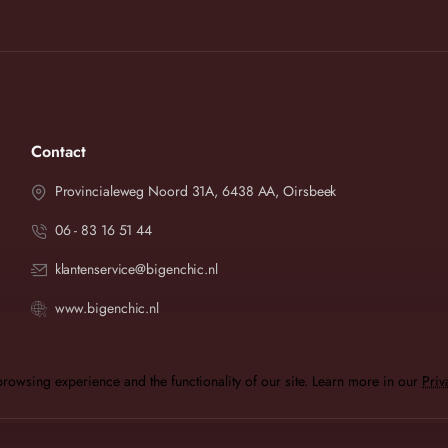
Contact
Provincialeweg Noord 31A, 6438 AA, Oirsbeek
06 - 83 16 51 44
klantenservice@bigenchic.nl
www.bigenchic.nl
rowsing experience and the functionality of our site. Learn more in our
Priv