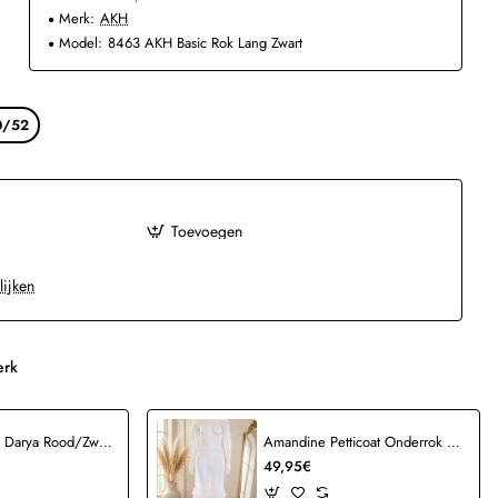
Merk:
AKH
Model:
8463 AKH Basic Rok Lang Zwart
0/52
Toevoegen
lijken
erk
AKH Ballonrok Darya Rood/Zwart
Amandine Petticoat Onderrok Crash Wit
49,95€