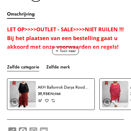
Omschrijving
LET OP>>>>OUTLET - SALE>>>>NIET RUILEN !!!
Bij het plaatsen van een bestelling gaat u
akkoord met onze voorwaarden en regels!
Zelfde categorie
Zelfde merk
Super leuk shirt dat makkelijk te combineren is.
Prachtig met de lange blazer in rood.
AKH Ballonrok Darya Rood/Zwart
Details:
39,95€
79,95€
* strepen shirt
* hart applicatie
* kleine splitten aan zijkant
* ronde hals met boordje
* 7/8 mouw
Share
Facebook
WhatsApp
Email