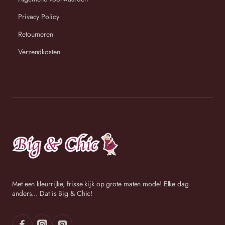
54
80 cm
144 cm
148 cm
Privacy Policy
Retourneren
Verzendkosten
Wij streven ernaar om binnen 2-3 werkdagen uw bestelling
te versturen.
Met een kleurrijke, frisse kijk op grote maten mode! Elke dag
anders... Dat is Big & Chic!