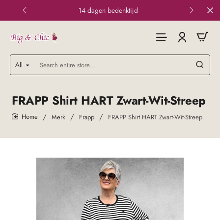
14 dagen bedenktijd
All
Search
entire
store...
FRAPP Shirt HART Zwart-Wit-Streep
Merk
Frapp
FRAPP Shirt HART Zwart-Wit-Streep
home