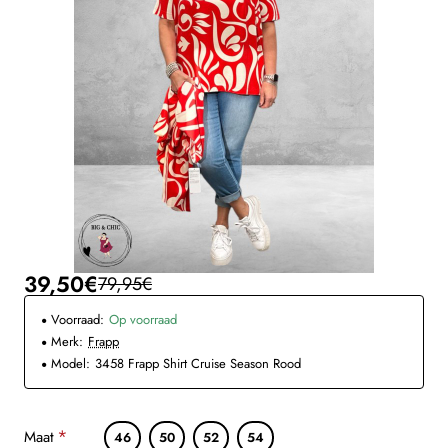
39,50€
79,95€
Voorraad:
Op voorraad
Merk:
Frapp
Model:
3458 Frapp Shirt Cruise Season Rood
Maat
46
50
52
54