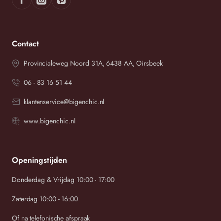
cm
cm
cm
cm
cm
cm
cm
cm
cm
Contact
cm
cm
cm
Provincialeweg Noord 31A, 6438 AA, Oirsbeek
cm
cm
cm
06 - 83 16 51 44
klantenservice@bigenchic.nl
www.bigenchic.nl
Wij streven ernaar om binnen 2-3 werkdagen uw bestelling
Openingstijden
te versturen.
Donderdag & Vrijdag 10:00 - 17:00
Zaterdag 10:00 - 16:00
Of na telefonische afspraak