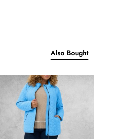
eëer je moeiteloos twee totaal verschillende looks met één item.
lt jouw look van de dag
Also Bought
afmetingen in onderstaande maattabel.
estel dan de passende maat.
etingen en vergelijk deze dan met onze maattabel.