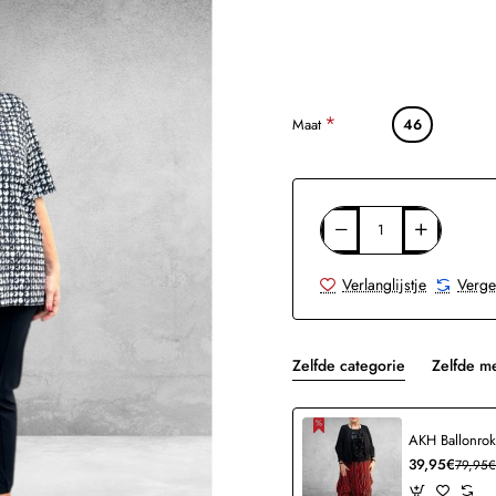
Maat
46
Verlanglijstje
Verge
Zelfde categorie
Zelfde m
39,95€
79,95€