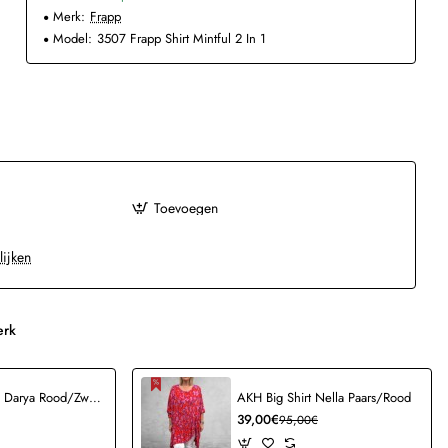
Merk:
Frapp
Model:
3507 Frapp Shirt Mintful 2 In 1
Toevoegen
lijken
erk
AKH Ballonrok Darya Rood/Zwart
AKH Big Shirt Nella Paars/Rood
39,00€
95,00€