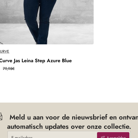
tot oksel in cm
Heup in cm
68 cm
72 cm
76 cm
78 cm
CURVE
Curve Jas Leina Step Azure Blue
80 cm
€
79,95€
ersturen.
Meld u aan voor de nieuwsbrief en ontva
automatisch updates over onze collectie.
E-
Aanmelden
mailadres