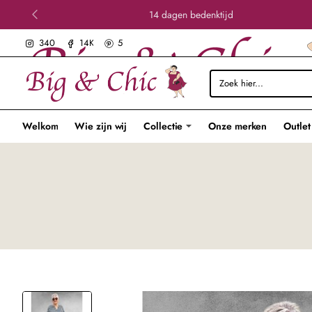
14 dagen bedenktijd
340
14K
5
Zoek
hier...
Welkom
Wie zijn wij
Collectie
Onze merken
Outlet