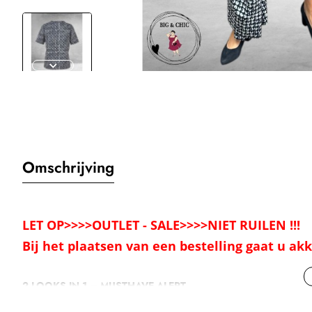
Omschrijving
LET OP>>>>OUTLET - SALE>>>>NIET RUILEN !!!
Bij het plaatsen van een bestelling gaat u a
2 LOOKS IN 1 – MUSTHAVE ALERT
Dit prachtige shirt ...Mintful...van Frapp is een echte eyecatcher én su