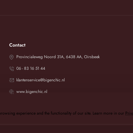
Contact
Provincialeweg Noord 31A, 6438 AA, Oirsbeek
06 - 83 16 51 44
klantenservice@bigenchic.nl
www.bigenchic.nl
rowsing experience and the functionality of our site. Learn more in our
Priv