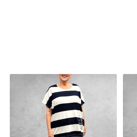
Dankzij het unieke design draag je ‘m namelijk aan twee kanten – zo cr
Ga voor de speelse print of kies de zachte, stijlvolle zijde… jij bepaa
Productdetails:
* Gemaakt van comfortabele scuba stof
* Voelt heerlijk zacht en soepel aan
* Mooie pasvorm met net dat beetje stretch
* Materiaal: 95% polyester & 5% elastane
* Dubbel draagbaar (2-in-1!)
* Ideaal voor zowel casual als chic
Combineer ‘m met een fijne broek en je bent in één keer klaar
Let op dat elk materiaal z'n eigen eigenschappen heeft.
Volg daarom altijd de wasvoorschriften op het waslabel.
Opgelet Dames!
Wij meten handmatig ieder kledingstuk, per maat op en vermelden de 
Voorkom teleurstelling en retouren....controleer deze afmetingen en b
TIP
: meet een goed passend kledingstuk van uzelf na, noteer deze afm