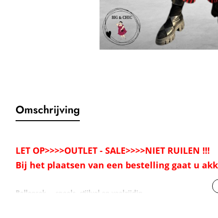
Omschrijving
LET OP>>>>OUTLET - SALE>>>>NIET RUILEN !!!
Bij het plaatsen van een bestelling gaat u a
Ballonrok – speels, stijlvol en veelzijdig
Deze aparte en gave ballonrok is een echte eyecatcher en perfect voor
Dankzij de ophaalbandjes aan de binnenkant kun je de lengte van de 