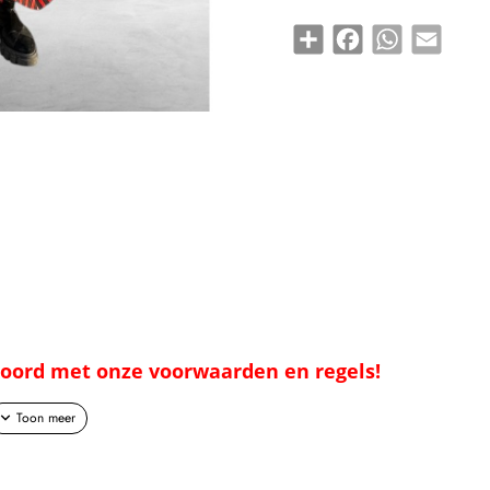
Share
Facebook
WhatsApp
Email
kkoord met onze voorwaarden en regels!
 de trendy laagjeslook.
rok eenvoudig aanpassen — draag ’m korter voor een speelse vibe of langer