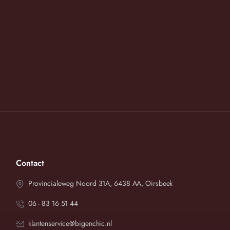
etingen en vergelijk deze dan met onze maattabel.
nkel ongerekt/gerekt in cm
Heup in cm
m
80 cm
cm
ersturen.
Contact
Provincialeweg Noord 31A, 6438 AA, Oirsbeek
06 - 83 16 51 44
klantenservice@bigenchic.nl