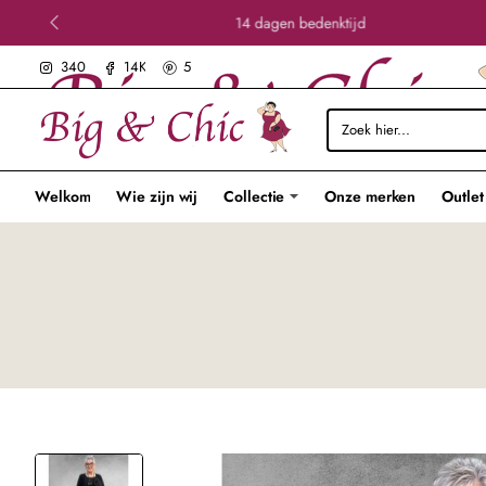
14 dagen bedenktijd
340
14K
5
Zoek
hier...
Welkom
Wie zijn wij
Collectie
Onze merken
Outlet