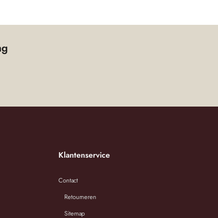
ooi
ng
zich
Klantenservice
Contact
Retourneren
Sitemap