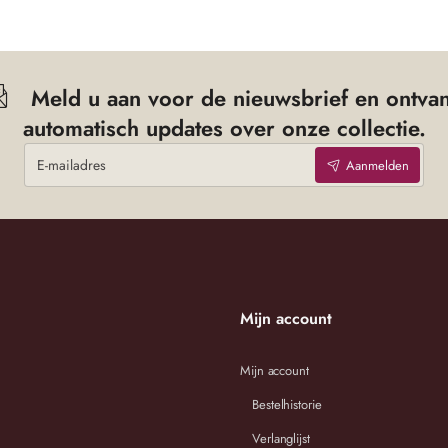
fortabele en flatterende pasvorm, terwijl de onderkant van zachte viscose m
Meld u aan voor de nieuwsbrief en ontva
d trui, een blouse of een gilet. Van casual tot chic: deze rok past 
automatisch updates over onze collectie.
E-
Aanmelden
mailadres
Mijn account
Mijn account
Bestelhistorie
afmetingen in onderstaande maattabel.
Verlanglijst
estel dan de passende maat.