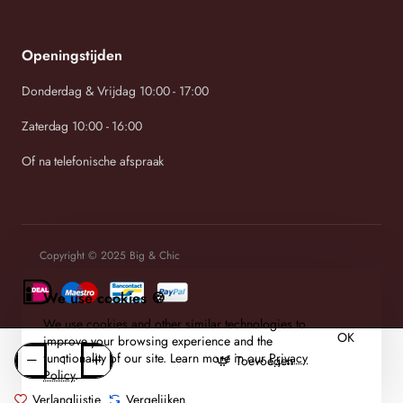
Openingstijden
Donderdag & Vrijdag 10:00 - 17:00
Zaterdag 10:00 - 16:00
Of na telefonische afspraak
Copyright © 2025 Big & Chic
We use cookies 🍪
We use cookies and other similar technologies to
OK
improve your browsing experience and the
functionality of our site. Learn more in our
Privacy
Toevoegen
Policy
.
Verlanglijstje
Vergelijken