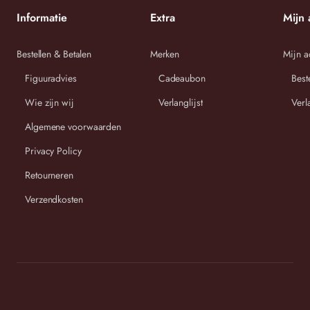
Informatie
Extra
Mijn 
Wij streven ernaar om binnen 2-3 werkdagen uw bestelling
Bestellen & Betalen
Merken
Mijn a
te versturen.
Figuuradvies
Cadeaubon
Best
Wie zijn wij
Verlanglijst
Verl
Algemene voorwaarden
Privacy Policy
Retourneren
Verzendkosten