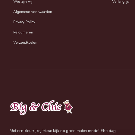
Wie zijn wij
Verlanglijst
Maat
Lengte in cm
Taille-omtrek in
Algemene voorwaarden
44
73
ongerekt 86 ger
Privacy Policy
46
73
ongerekt 92 ger
Retourneren
48
74
ongerekt 94 ger
Verzendkosten
50
74
ongerekt 96 ger
52
74
ongerekt 98 ger
54
75
ongerekt 100 ge
Wij streven ernaar om binnen 2-3 werkdagen uw bestelling te v
Met een kleurrijke, frisse kijk op grote maten mode! Elke dag