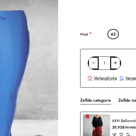
Maat
42
Verlanglijstje
Verge
Zelfde categorie
Zelfde m
39,95€
79,95€