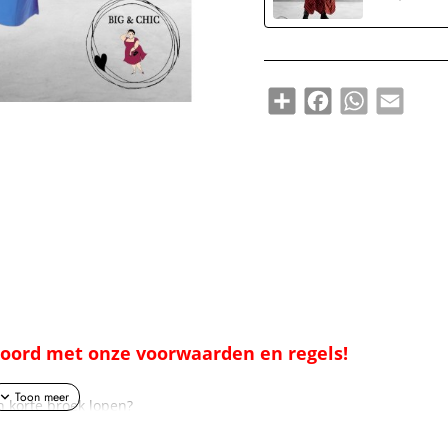
Share
Facebook
WhatsApp
Email
kkoord met onze voorwaarden en regels!
en korte broek lopen?