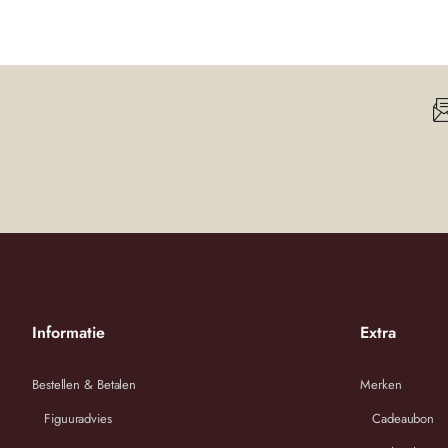
Deze broek kun je met diverse stijlen combineren.
Hoogwaardig materiaal en super broek voor vakantie!
Details:
* travel
* lavanda /lichtblauw
* capri = 3/4 lengte
* taille, tunnel met aantrek-koord
* steekzakken, voorzijde
* achterzijde, twee zakken
* sierstiksel
* splitje
Materiaal:
Informatie
Extra
* 72% polyamide
* 28% elastaan
Bestellen & Betalen
Merken
Figuuradvies
Cadeaubon