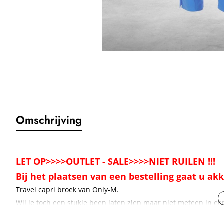
Omschrijving
LET OP>>>>OUTLET - SALE>>>>NIET RUILEN !!!
Bij het plaatsen van een bestelling gaat u a
Travel capri broek van Only-M.
Wil je toch een stukje been laten zien maar niet meteen in e
Dan is de capri broek een goede keuze.