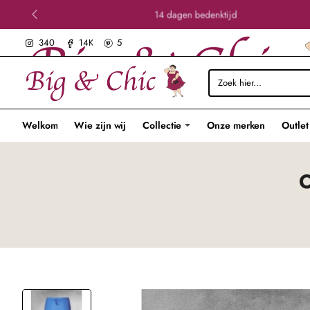
14 dagen bedenktijd
340
14K
5
Zoek
hier...
Welkom
Wie zijn wij
Collectie
Onze merken
Outlet
O