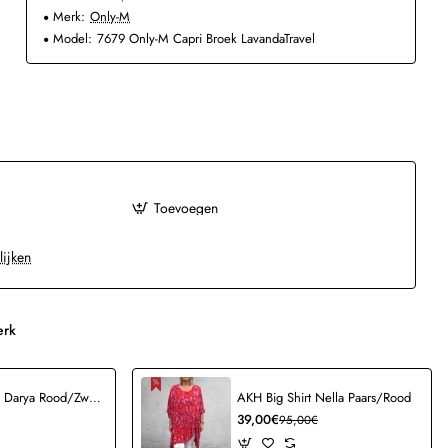
Merk:
Only-M
Model:
7679 Only-M Capri Broek LavandaTravel
Toevoegen
lijken
erk
AKH Ballonrok Darya Rood/Zwart
AKH Big Shirt Nella Paars/Rood
39,00€
95,00€