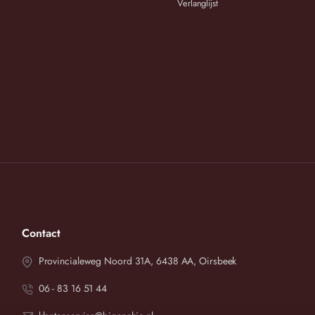
Verlanglijst
 cm
Heupomtrek in cm
ekt 118
102
ekt 124
106
ekt 126
109
ekt 130
112
ekt 134
114
rekt 140
118
ersturen.
Contact
Provincialeweg Noord 31A, 6438 AA, Oirsbeek
06 - 83 16 51 44