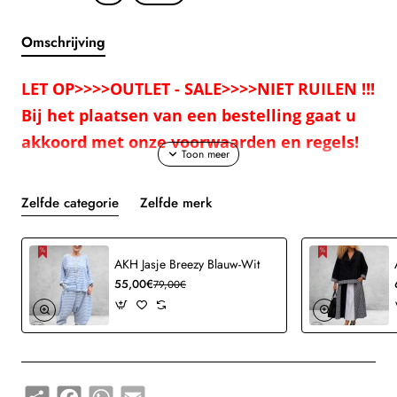
Omschrijving
LET OP>>>>OUTLET - SALE>>>>NIET RUILEN !!!
Bij het plaatsen van een bestelling gaat u
akkoord met onze voorwaarden en regels!
Lange gebreide blazer-vest – kleur Fragola (Framboos)
Zelfde categorie
Zelfde merk
Wat een plaatje.
Deze lange gebreide blazer-vest van Only-m is zo’n item dat je élke
dag uit de kast wilt pakken.
AKH Jasje Breezy Blauw-Wit
De perfecte mix van comfortabel en chic – ideaal voor wie houdt
55,00€
79,00€
van stijl zonder moeite.
Het vest is recht en lang gesneden, waardoor het mooi langs het
lichaam valt en direct een elegante uitstraling geeft.
De grote zakken met klep en knoop zorgen voor een stoer accent,
terwijl de reverskraag en tweeknoopsluiting het geheel een
Share
Facebook
WhatsApp
Email