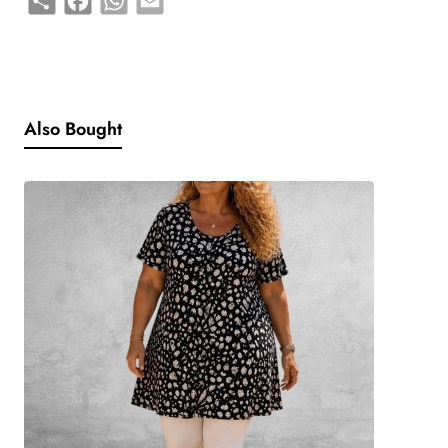
klassieke blazerlook geven.
De kleur Fragola (Framboos) is een echte blikvanger: warm,
vrouwelijk en verrassend makkelijk te combineren.
Draag ’m casual met een jeans en sneakers, of juist sjiek over een
jurk of pantalon. Met dit model kun je werkelijk alle kanten op.
Also Bought
Productdetails
•
Model: Lange gebreide blazer-vest
•
Pasvorm: Recht en lang gesneden
•
Sluiting: 2-knoopsluiting
•
Details:
•
Mooie reverskraag
•
Twee grote zakken met klep en knoop
•
Materiaal:
•
55% viscose
•
27% polyester
•
18% nylon
•
Kleur: Fragola (Framboos)
•
Stijl: Casual & chic – perfect voor dagelijks gebruik én