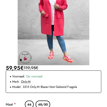
59,95€
119,95€
Voorraad:
Op voorraad
Merk:
Only-M
Model:
3315 Only-M Blazer-Vest Gebreid Fragola
Maat
46
48/50