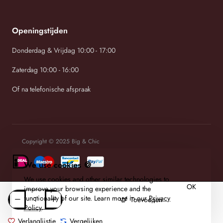
Openingstijden
Donderdag & Vrijdag 10:00 - 17:00
Zaterdag 10:00 - 16:00
Of na telefonische afspraak
Copyright © 2025 Big & Chic
We use cookies 🍪
We use cookies and other similar technologies to
OK
improve your browsing experience and the
functionality of our site. Learn more in our
Privacy
Toevoegen
Policy
.
Verlanglijstje
Vergelijken