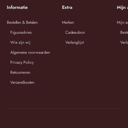
XL =
Informatie
Extra
Mijn 
96 cm
70 cm
72 cm
52/54
XXL= 56
97 cm
73 cm
75 cm
Bestellen & Betalen
Merken
Mijn a
Figuuradvies
Cadeaubon
Best
cm
cm
cm
Wie zijn wij
Verlanglijst
Verl
Algemene voorwaarden
Privacy Policy
Retourneren
Wij streven ernaar om binnen 2-3 werkdagen uw bestelling
Verzendkosten
te versturen.