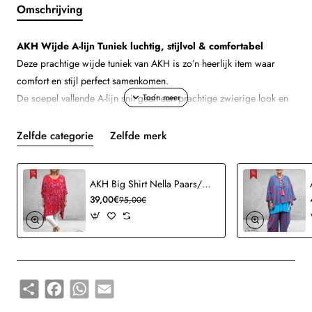
Omschrijving
AKH Wijde A-lijn Tuniek luchtig, stijlvol & comfortabel
Deze prachtige wijde tuniek van AKH is zo’n heerlijk item waar
comfort en stijl perfect samenkomen.
De soepel vallende A-lijn snit geeft een prachtige zwierige look en
draagt heerlijk luchtig.
De subtiele blauw-witte strepen zorgen voor een frisse, zomerse
Zelfde categorie
Zelfde merk
uitstraling terwijl de sierbies op het voorpand een mooie verfijnde
touch geeft.
AKH Big Shirt Nella Paars/Rood
De extra wijde mouwen maken het geheel speels en comfortabel.
39,00€
95,00€
Details:
●
Oversized A-lijn model
●
Mooie zwierige pasvorm
●
Wijd gesneden mouwen
●
Sierbies middenvoor
Share
Facebook
WhatsApp
Email
●
Valt soepel en luchtig
●
Ideaal voor een laagjeslook