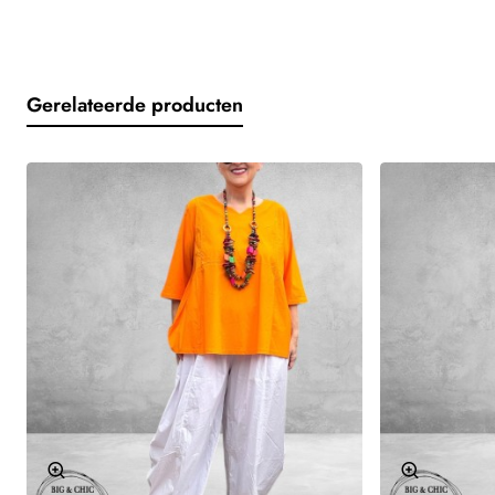
●
Prachtig op een witte broek of legging
Materiaal:
●
50% katoen
Gerelateerde producten
●
50% polyester
Voelt en oogt als linnen, maar kreukt veel minder. Heerlijk
draagcomfort én onderhoudsvriendelijk.
Stylingtip:
Combineer met een witte ballonbroek, sneakers en lange ketting
voor die nonchalante “Big & Chic” uitstraling.
Let op dat elk materiaal z'n eigen eigenschappen heeft.
Volg daarom altijd de wasvoorschriften op het waslabel.
OPGELET DAMES!
Wij meten handmatig ieder kledingstuk, per maat op en vermelden