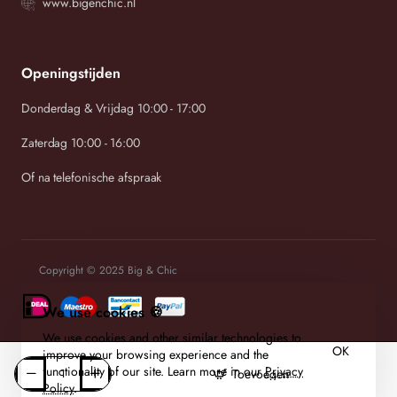
www.bigenchic.nl
Openingstijden
Donderdag & Vrijdag 10:00 - 17:00
Zaterdag 10:00 - 16:00
Of na telefonische afspraak
Copyright © 2025 Big & Chic
We use cookies 🍪
We use cookies and other similar technologies to
OK
improve your browsing experience and the
functionality of our site. Learn more in our
Privacy
Toevoegen
Policy
.