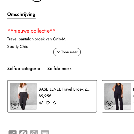
Omschrijving
**nieuwe collectie**
Travel pantalon-
broek van Only-M.
Sporty Chic
Deze broek kun je met diverse stijlen combineren.
Zelfde categorie
Zelfde merk
Hoogwaardig materiaal en super broek
Details:
* hoogwaardig travel
BASE LEVEL Travel Broek Zwart
* navy
89,95€
* lang
* taille, tunnel met aantrek-koord
* steekzakken, voorzijde
* achterzijde, twee zakken
* sierstiksel
Share
Facebook
WhatsApp
Email