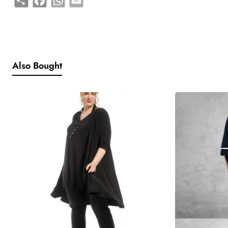
Materiaal:
* 72% polyamide
* 28% elastaan
Kleding van travel materiaal heeft vele voordelen: het
kreukt niet, is goed wasbaar (in de wasmachine op 30
Also Bought
graden), is heel gemakkelijk in onderhoud,
droogt snel,
ademt, pilt niet, gaat lang mee, draagt heel prettig,
is
duurzaam
en is meestal heel gemakkelijk te combineren.
Kleding in travel stof past bij allerlei figuurtypes doordat
het zo enorm rekbaar is. Heb je dus bijvoorbeeld wat
bredere heupen, stevige bovenarmen, brede schouders,
een flinke boezem, een buikje, stevige benen of stevige
kuiten? Dan past de kleding in travel kwaliteit sneller
doordat het lekker meerekt.
Deze kleding is heel te gemakkelijk op allerlei manieren te dragen,
zowel casual als zakelijk.