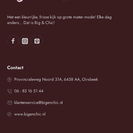
56
102/144 cm
122 cm
cm
Met een kleurrijke, frisse kijk op grote maten mode! Elke dag
anders... Dat is Big & Chic!
Wij streven ernaar om binnen 2-3 werkdagen uw bestelling
te versturen.
Contact
Provincialeweg Noord 31A, 6438 AA, Oirsbeek
06 - 83 16 51 44
klantenservice@bigenchic.nl
www.bigenchic.nl