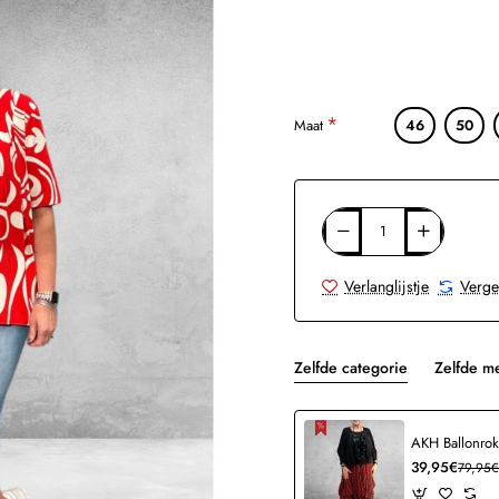
Maat
46
50
Verlanglijstje
Verge
Zelfde categorie
Zelfde m
39,95€
79,95€