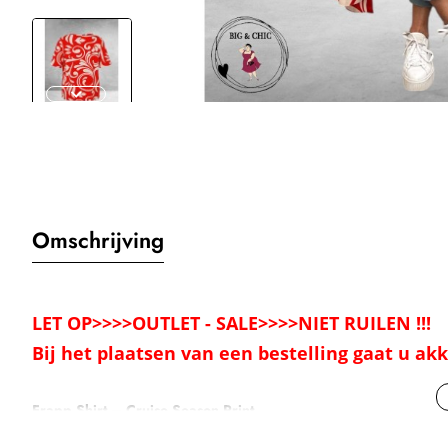
Omschrijving
LET OP>>>>OUTLET - SALE>>>>NIET RUILEN !!!
Bij het plaatsen van een bestelling gaat u a
Frapp Shirt – Cruise Season Print
Laat je outfit stralen met dit opvallende shirt van Frapp uit de Cruise Se