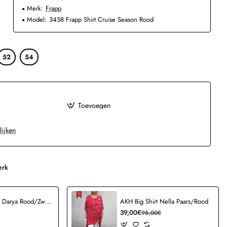
Merk:
Frapp
Model:
3458 Frapp Shirt Cruise Season Rood
52
54
Toevoegen
lijken
erk
AKH Ballonrok Darya Rood/Zwart
AKH Big Shirt Nella Paars/Rood
39,00€
95,00€