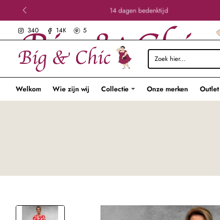
14 dagen bedenktijd
340
14K
5
Zoek
hier...
Welkom
Wie zijn wij
Collectie
Onze merken
Outlet