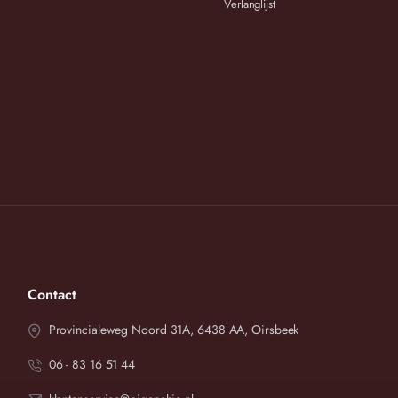
Verlanglijst
ook, of draag het met een witte broek en sandalen voor een frisse zomerse ou
afmetingen in onderstaande maattabel.
estel dan de passende maat.
etingen en vergelijk deze dan met onze maattabel.
tot oksel in cm
Heup in cm
cm
Contact
cm
Provincialeweg Noord 31A, 6438 AA, Oirsbeek
cm
cm
06 - 83 16 51 44
cm