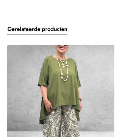
•
Model: asymmetrisch
•
Details:
•
Inzetten in dezelfde stof als de broek
Gerelateerde producten
•
Grote decoratieve tas aan de voorkant
•
Materiaal: viscosemix
•
Pasvorm: losvallend en speels
Broek
•
Model: superwijd met diep kruis
•
Taille: elastische band (comfort fit)
•
Details:
•
Steekzakken
•
Materiaal:
•
75% viscose
•
25% nylon
Waarom jij dit setje wilt
•
✔️ Uniek door asymmetrisch design
•
✔️ Heerlijk luchtig en comfortabel
•
✔️ Perfect als complete outfit