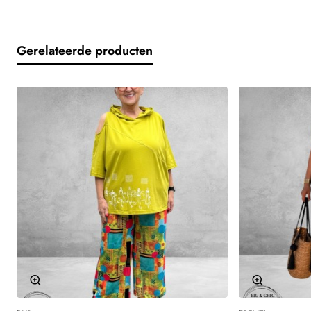
●
Korte mouwen
●
Broek met comfortabele elastische tailleband
Gerelateerde producten
●
Praktische steekzakken
●
Materiaal: 100% viscose
●
Licht, luchtig en ademend
Stylingtip
Draag deze vrolijke Frenzi set met een sandaaltje of slipper voor
een ontspannen zomerse look. Met een leuke zonnebril en een
opvallende tas maak je de outfit helemaal af.
Een echte eyecatcher voor dames die durven op te vallen en
houden van comfortabele mode met een knipoog!
Let op dat elk materiaal z'n eigen eigenschappen heeft.
Volg daarom altijd de wasvoorschriften op het waslabel.
OPGELET DAMES!
Wij meten handmatig ieder kledingstuk, per maat op en vermelden
-50%