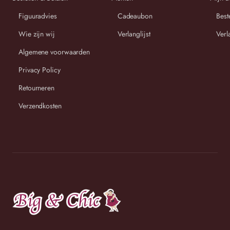
Figuuradvies
Cadeaubon
Best
Wij streven ernaar om binnen 2-3 werkdagen uw bestelling
Wie zijn wij
Verlanglijst
Verl
te versturen.
Algemene voorwaarden
Privacy Policy
Retourneren
Verzendkosten