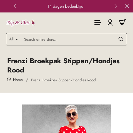
14 dagen bedenktijd
All
Search
entire
store...
Frenzi Broekpak Stippen/Hondjes
Rood
Frenzi Broekpak Stippen/Hondjes Rood
home