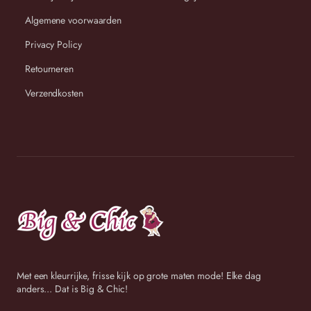
cm
cm
cm
Algemene voorwaarden
2 (46-
98/110cm
73cm
75cm
Privacy Policy
48)
Retourneren
3 (48-
98/110cm
76cm
78cm
50)
Verzendkosten
Wij streven ernaar om binnen 2-3 werkdagen uw bestelling
te versturen.
Met een kleurrijke, frisse kijk op grote maten mode! Elke dag
anders... Dat is Big & Chic!