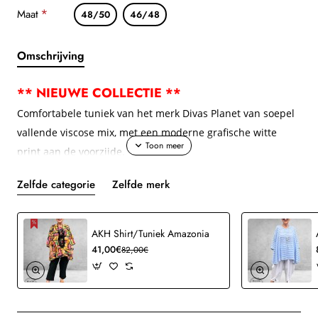
Maat
48/50
46/48
Omschrijving
** NIEUWE COLLECTIE **
Comfortabele tuniek van het merk Divas Planet van soepel
vallende viscose mix, met een moderne grafische witte
print aan de voorzijde.
Een eigentijds ontwerp dat zowel opvallend als makkelijk te
Zelfde categorie
Zelfde merk
dragen is.
Details:
AKH Shirt/Tuniek Amazonia
* Asymmetrische zoom aan de onderzijde
41,00€
82,00€
* Korte aangeknipte mouwen
* Oversized model
* Steekzakken