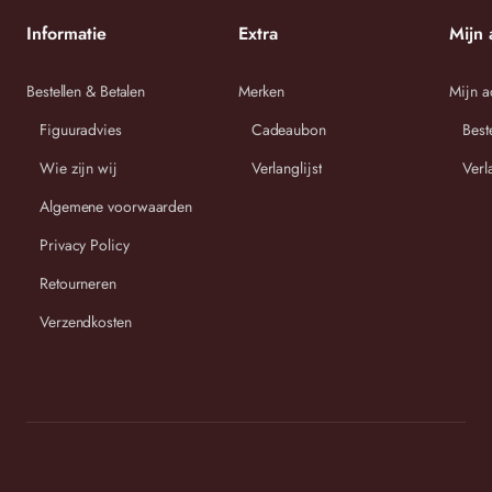
56
Informatie
Extra
Mijn 
3 58-
91 cm
80 cm
95 cm
60
Bestellen & Betalen
Merken
Mijn a
Figuuradvies
Cadeaubon
Best
Wie zijn wij
Verlanglijst
Verl
Algemene voorwaarden
Wij streven ernaar om binnen 2-3 werkdagen uw bestelling
Privacy Policy
te versturen.
Retourneren
Verzendkosten